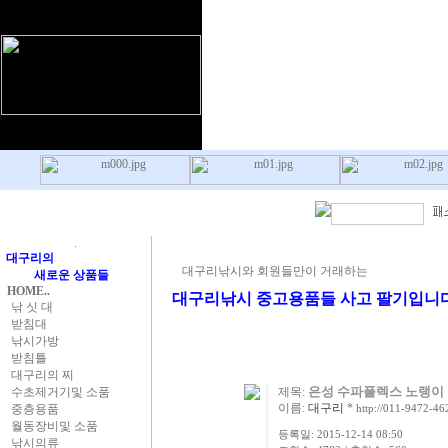
.
대구리의
대구리낚시와 회원들만이 거래하는
새로운 상품들
HOME..
대구리낚시 중고용품들 사고 팔기입니다
낚 싯 대
받침대
낚시가방
받침틀
대구리의 찌
은성 수파플렉스 노랭이
수초제거기및 소품
제목:
이름:
대구리
*
중층용품
http://011-9472-46
월동장비및 소품
등록일: 2015-12-14 08:50
낚시의류