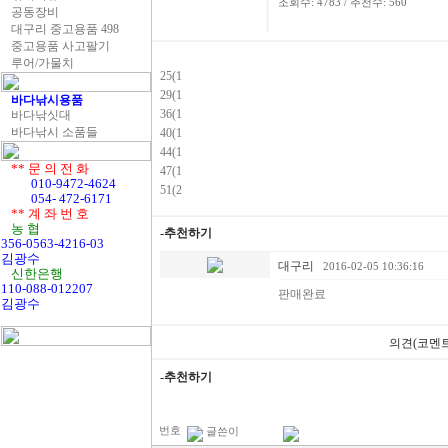
조회수: 4783 / 추천수: 560
공동장비
대구리 중고용품 498
중고용품 사고팔기
루어/가물치
25(1
29(1
바다낚시용품
36(1
바다낚싯대
바다낚시 소품들
40(1
44(1
** 문 의 전 화
47(1
010-9472-4624
51(2
054- 472-6171
** 계 좌 번 호
농 협
-추천하기
356-0563-4216-03
김광수
대구리
2016-02-05 10:36:16
신한은행
110-088-012207
판매완료
김광수
의견(코멘트
-추천하기
번호
글쓴이