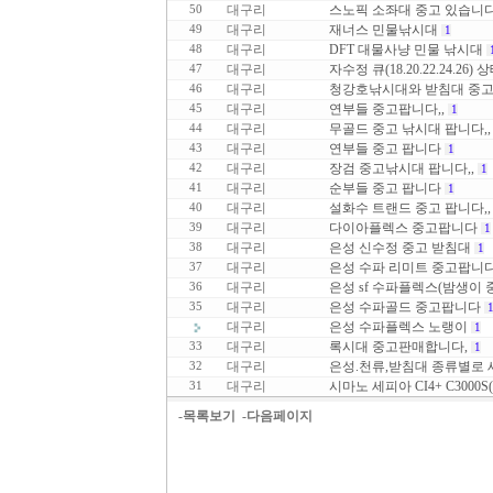
대구리
스노픽 소좌대 중고 있습니다
50
대구리
재너스 민물낚시대
49
1
대구리
DFT 대물사냥 민물 낚시대
48
대구리
자수정 큐(18.20.22.24.26)
47
대구리
청강호낚시대와 받침대 중고
46
대구리
연부들 중고팝니다,,
45
1
대구리
무골드 중고 낚시대 팝니다,,
44
대구리
연부들 중고 팝니다
43
1
대구리
장검 중고낚시대 팝니다,,
42
1
대구리
순부들 중고 팝니다
41
1
대구리
설화수 트랜드 중고 팝니다,,
40
대구리
다이아플렉스 중고팝니다
39
1
대구리
은성 신수정 중고 받침대
38
1
대구리
은성 수파 리미트 중고팝니
37
대구리
은성 sf 수파플렉스(밤생이
36
대구리
은성 수파골드 중고팝니다
35
대구리
은성 수파플렉스 노랭이
1
대구리
록시대 중고판매합니다,
33
1
대구리
은성.천류,받침대 종류별로 
32
대구리
시마노 세피아 CI4+ C3000S(2
31
-목록보기
-다음페이지