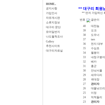
HOME..
** 대구리 회
공지사항
** 먼저 가입하신 
가입인사
자유게시판
번호
글쓴이
소류지정보
40
대찬놈
대구리 문단
39
오크
유머일번지
38
도우너
나도월척조사
37
taes
Gallery
36
천지 대부
추천사이트
35
수심초
대구리자료실
34
월붕이
33
내칭구붕어
32
베카
31
홍군
30
안낚서폴
29
새우다리
28
곽대장
27
관리자
26
대물낚으리
25
이정
24
억척둘리
23
관리자