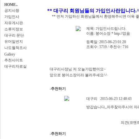
HOME..
** 대구리 회원님들의 가입인사란입니다.^
공지사항
** 먼저 가입하신 회원님들께서 환영해주시면 더욱 
가입인사
자유게시판
제목:
가입인사드립니다.
소류지정보
이름:
붕어소장
*
http://없음
대구리 문단
유머일번지
등록일: 2015-06-23 01:20
조회수: 5719 / 추천수: 716
나도월척조사
Gallery
추천사이트
대구리자료실
대구리사장님 저 오늘가입했어요~
앞으로 붕어소장이라 불러주세요^^
-추천하기
대구리
2015-06-23 12:48:43
방갑습니다,,자주찿아주시어 자리
의견(코멘트
-추천하기