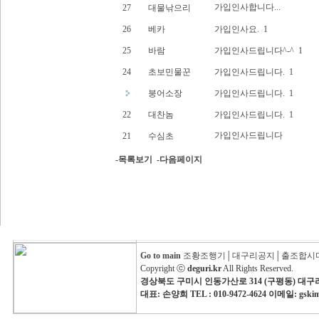
가입인사합니다...
27
대물낚으리
26
베카
가입인사요.
1
25
바람
가입인사드립니다^-^
1
24
초보민물꾼
가입인사드립니다.
1
붕어소장
가입인사드립니다.
1
22
대찬놈
가입인사드립니다.
1
가입인사드립니다
21
수심초
-목록보기
-다음페이지
Go to main
조황조행기
│
대구리공지
│
출조합시
Copyright ⓒ
deguri.kr
All Rights Reserved.
경상북도 구미시 인동가산로 314 (구평동) 대
대표: 손양희 TEL : 010-9472-4624 이메일: gski