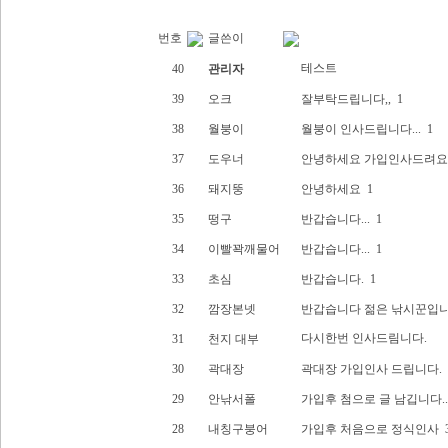
번호
글쓴이
테스트
40
관리자
39
오크
잘부탁드립니다,,
1
38
월붕이
월붕이 인사드립니다...
1
37
도우너
안녕하세요 가입인사드려요!
36
돼지뚱
안녕하세요
1
35
떵구
반갑습니다...
1
34
이빨꽉깨물어
반갑습니다...
1
33
초심
반갑습니다.
1
32
깜장본넷
반갑습니다 젊은 낚시꾼입
다시한번 인사드림니다.
31
천지 대부
30
곽대장
곽대장 가입인사 드립니다.
29
안낚서폴
가입후 첨으로 글 남깁니다..
28
내칭구붕어
가입후 처음으로 정식인사